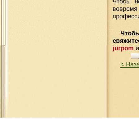
Чтобы н
вовремя
професс
Чтобы
свяжит
jurpom
< Наз