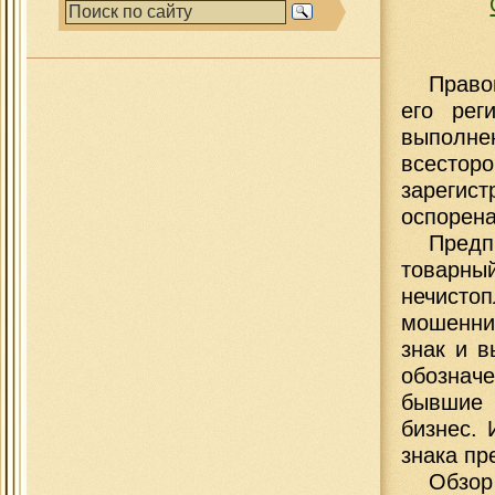
Право
его рег
выполне
всест
зарегист
оспорена
Предп
товарны
нечисто
мошенни
знак и в
обознач
бывшие 
бизнес. 
знака пр
Обзор