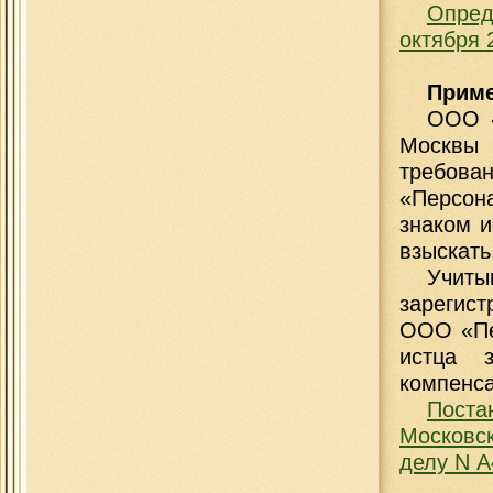
Опре
октября 
Приме
ООО «
Москвы 
требова
«Персон
знаком и
взыскать
Учиты
зарегис
ООО «Пер
истца 
компенса
Пост
Московск
делу N А