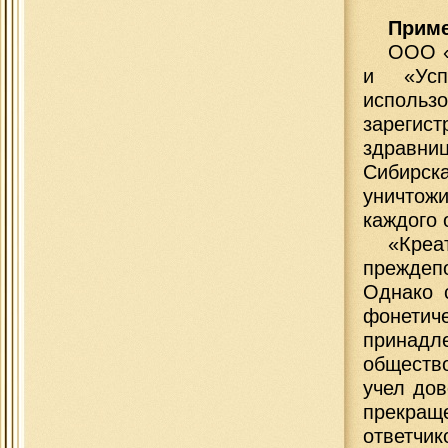
Приме
ООО «
и «Усп
исполь
зареги
здравни
Сибирс
уничтож
каждого 
«Кре
преждеп
Однако 
фонетиче
принад
обществ
учел дов
прекращ
ответчик