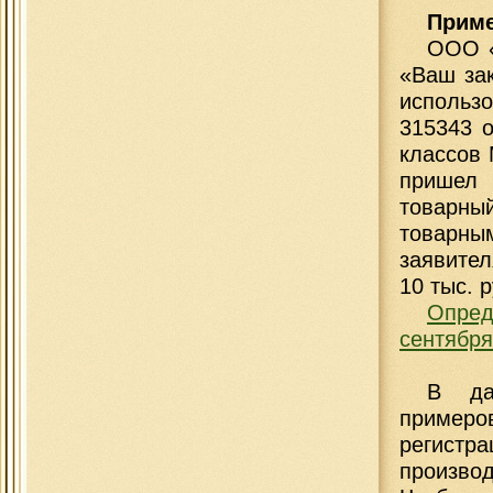
Приме
ООО «
«Ваш зак
использо
315343 о
классов 
пришел 
товарный
товарн
заявите
10 тыс. 
Опре
сентября
В да
примеро
регистр
произво