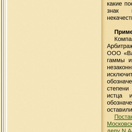
какие по
знак н
некачест
Приме
Компа
Арбитра
ООО «Вл
гаммы и
незакон
исключит
обознач
степени
истца и
обознач
оставили
Пост
Московск
делу N А