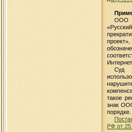
Приме
ООО 
«Русски
прекрат
проект»
обозначе
соответс
Интернет
Суд 
использ
наруши
компенса
такое р
знак ОО
порядке.
Поста
РФ от 25