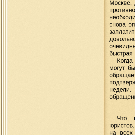
Москве,
противно
необход
снова оп
заплати
довольн
очевидн
быстрая 
Когда
могут бы
обращает
подтвер
недели.
обращени
Что 
юристов,
на всех