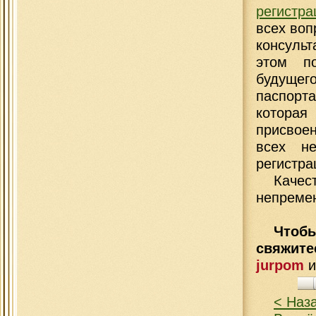
регистр
всех воп
консульт
этом по
будуще
паспорт
которая
присвое
всех не
регистра
Качес
непреме
Чтобы
свяжит
jurpom
< Наз