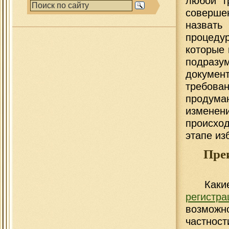
любой г
соверше
назвать
процеду
которые 
подраз
докумен
требова
продум
изменен
происхо
этапе из
Пре
Какие
регистр
возможн
частнос