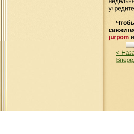
недель
учредите
Чтобы
свяжит
jurpom
< Наз
Вперё