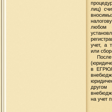
процед
лиц)
сч
вносимы
налогову
любом с
установ
регистра
учет, а
или сбор
Посл
(юридиче
в ЕГРЮЛ
внебюд
юридиче
другом 
внебюдже
на учет 