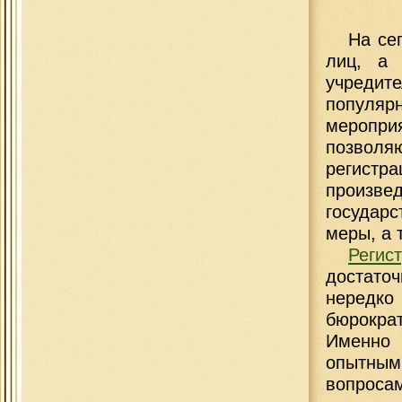
На се
лиц, а 
учреди
популя
меропри
позволя
регистр
произве
государ
меры, а 
Регис
достато
нередко
бюрокра
Именно 
опытным
вопросам