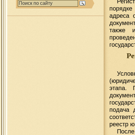
Регис
порядке
адреса 
документ
также 
провед
государс
Ре
Усло
(юридич
этапа. 
докумен
государс
подача 
соответ
реестр ю
Посл