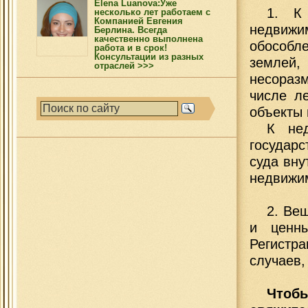
Elena Luanova:Уже
1. К
несколько лет работаем с
Компанией Евгения
недвижим
Берлина. Всегда
качественно выполнена
обособле
работа и в срок!
Консультации из разных
землей,
отраслей >>>
несораз
числе ле
объекты 
К не
государ
суда вну
недвижи
2. Ве
и ценны
Регистр
случаев,
Чтобы