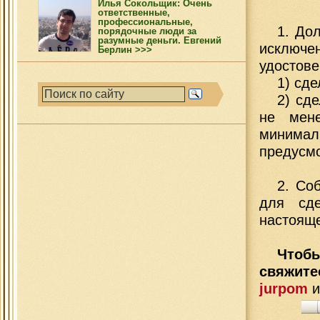
Илья Сокольщик: Очень
ответственные,
профессиональные,
1. До
порядочные люди за
разумные деньги. Евгений
исключ
Берлин >>>
удостове
1) сд
2) сд
не мен
минима
предусмо
2. Со
для сде
настояще
Чтобы
свяжит
jurpom