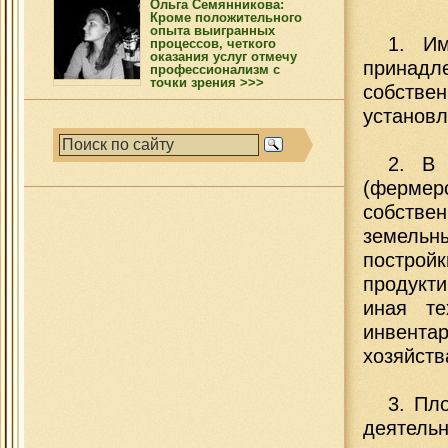
Ольга Семянникова:
Кроме положительного
опыта выигранных
1. Им
процессов, четкого
оказания услуг отмечу
принад
профессионализм с
точки зрения >>>
собствен
установл
2. В 
(фермер
собств
земельн
постро
продукти
иная те
инвент
хозяйств
3. Пл
деятель