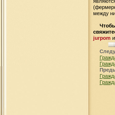
являют
(фермер
между н
Чтобы
свяжит
jurpom
След
Гражд
Гражд
Пред
Гражд
Гражд