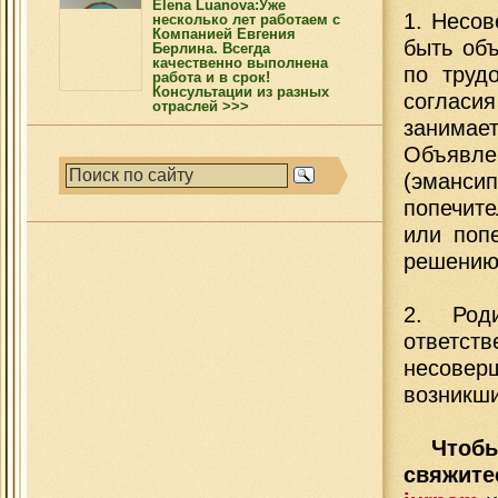
Elena Luanova:Уже
1. Несов
несколько лет работаем с
Компанией Евгения
быть об
Берлина. Всегда
качественно выполнена
по труд
работа и в срок!
Консультации из разных
соглас
отраслей >>>
занимает
Объявле
(эманси
попечите
или попе
решению
2. Род
ответст
несовер
возникши
Чтобы
свяжит