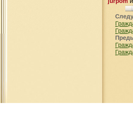
jurpom
След
Гражд
Гражд
Пред
Гражд
Гражд