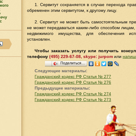
а:
1. Сервитут сохраняется в случае перехода пра
ного
х
обременен этим сервитутом, к другому лицу.
о
мечу
с
2. Сервитут не может быть самостоятельным пре
не может передаваться каким-либо способом лицам
недвижимого имущества, для обеспечения испо
установлен.
Чтобы заказать услугу или получить консу
телефону
(495) 229-67-08, skype: jurpom
или
напиш
Поделиться…
Следующие материалы:
Гражданский кодекс РФ Статья № 277
Гражданский кодекс РФ Статья № 276
Предыдущие материалы:
Гражданский кодекс РФ Статья № 274
Гражданский кодекс РФ Статья № 273