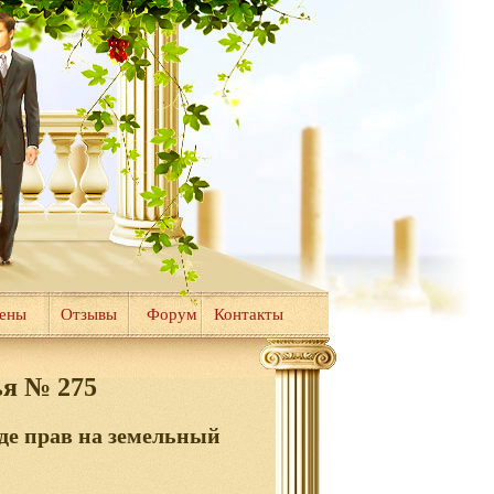
цены
Отзывы
Форум
Контакты
ья № 275
де прав на земельный