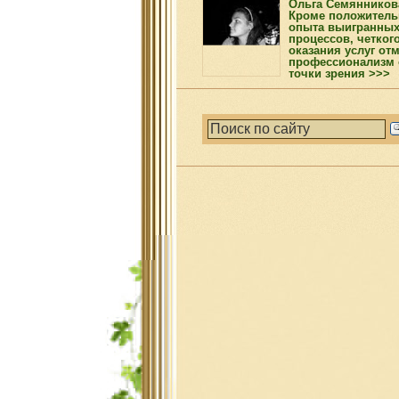
Ольга Семянников
Кроме положитель
опыта выигранны
процессов, четког
оказания услуг от
профессионализм 
точки зрения >>>