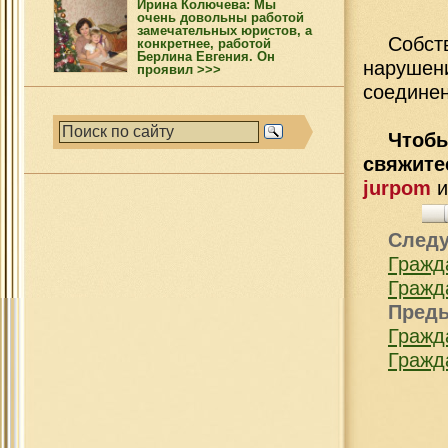
Ирина Колючева: Мы
очень довольны работой
замечательных юристов, а
Собс
конкретнее, работой
Берлина Евгения. Он
нарушен
проявил >>>
соедине
Чтобы
свяжит
jurpom
След
Гражд
Гражд
Пред
Гражд
Гражд