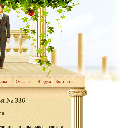
цены
Отзывы
Форум
Контакты
ья № 336
га
ущество, в том числе вещи и