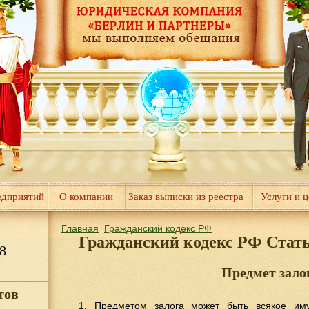
едприятий
О компании
Заказ выписки из реестра
Услуги и 
Главная
Гражданский кодекс РФ
Гражданский кодекс РФ Стат
8
Предмет зало
тов
1. Предметом залога может быть всякое им