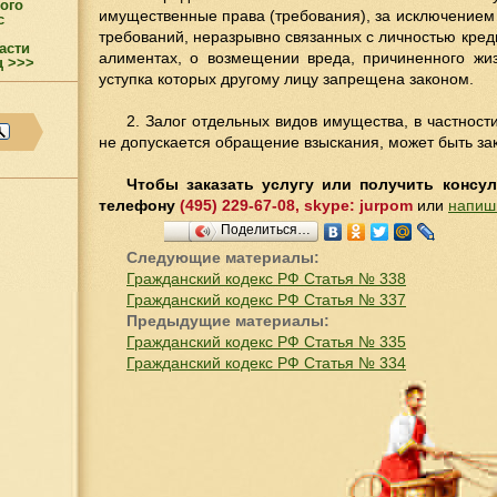
ого
имущественные права (требования), за исключением 
с
требований, неразрывно связанных с личностью креди
асти
алиментах, о возмещении вреда, причиненного жиз
ц >>>
уступка которых другому лицу запрещена законом.
2. Залог отдельных видов имущества, в частност
не допускается обращение взыскания, может быть за
Чтобы заказать услугу или получить консу
телефону
(495) 229-67-08, skype: jurpom
или
напиш
Поделиться…
Следующие материалы:
Гражданский кодекс РФ Статья № 338
Гражданский кодекс РФ Статья № 337
Предыдущие материалы:
Гражданский кодекс РФ Статья № 335
Гражданский кодекс РФ Статья № 334