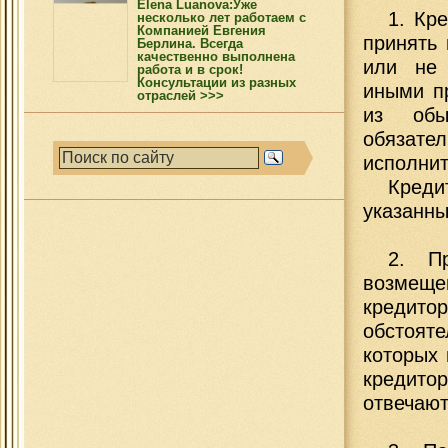
Elena Luanova:Уже
1. Кр
несколько лет работаем с
Компанией Евгения
принять
Берлина. Всегда
качественно выполнена
или не 
работа и в срок!
Консультации из разных
иными п
отраслей >>>
из обы
обязате
исполнит
Креди
указанны
2. П
возмещ
кредит
обстоят
которых 
кредито
отвечают