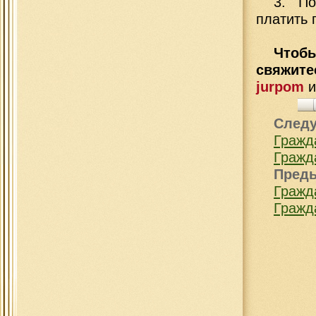
3. По
платить 
Чтобы
свяжит
jurpom
След
Гражд
Гражд
Пред
Гражд
Гражд