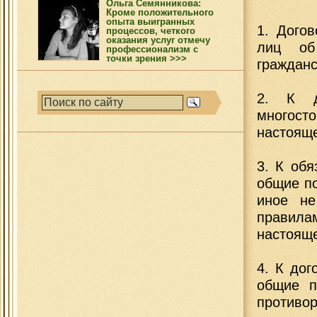
Ольга Семянникова:
Кроме положительного
опыта выигранных
1. Дого
процессов, четкого
оказания услуг отмечу
лиц об
профессионализм с
точки зрения >>>
гражданс
2. К д
многост
настояще
3. К обя
общие по
иное не
правилам
настоящ
4. К до
общие п
противор