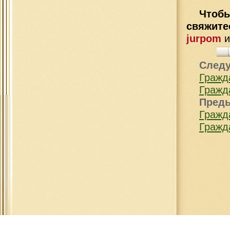
Чтобы
свяжит
jurpom
След
Гражд
Гражд
Пред
Гражд
Гражд