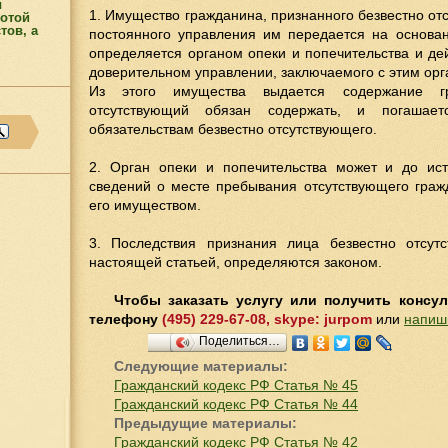
ы
1. Имущество гражданина, признанного безвестно о
отой
тов, а
постоянного управления им передается на основан
определяется органом опеки и попечительства и де
н
доверительном управлении, заключаемого с этим орг
Из этого имущества выдается содержание гр
отсутствующий обязан содержать, и погашает
обязательствам безвестно отсутствующего.
2. Орган опеки и попечительства может и до ис
сведений о месте пребывания отсутствующего граж
его имуществом.
3. Последствия признания лица безвестно отсут
настоящей статьей, определяются законом.
Чтобы заказать услугу или получить консу
телефону
(495) 229-67-08, skype: jurpom
или
напиш
Поделиться…
Следующие материалы:
Гражданский кодекс РФ Статья № 45
Гражданский кодекс РФ Статья № 44
Предыдущие материалы:
Гражданский кодекс РФ Статья № 42