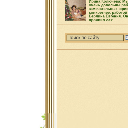
Ирина Колючева: М
очень довольны раб
замечательных юрис
конкретнее, работой
Берлина Евгения. О
проявил >>>