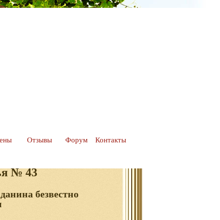
цены
Отзывы
Форум
Контакты
ья № 43
данина безвестно
м