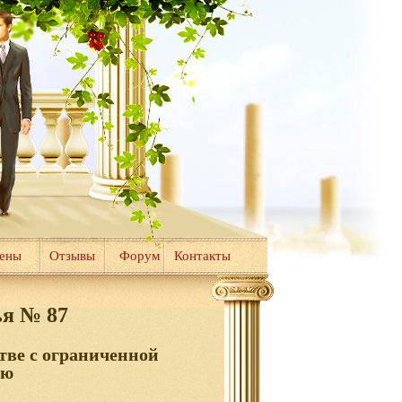
цены
Отзывы
Форум
Контакты
ья № 87
тве с ограниченной
ью