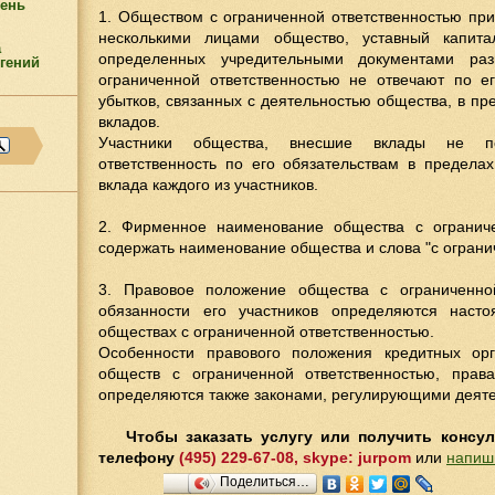
ень
1. Обществом с ограниченной ответственностью пр
несколькими лицами общество, уставный капит
а
определенных учредительными документами раз
гений
ограниченной ответственностью не отвечают по ег
убытков, связанных с деятельностью общества, в п
вкладов.
Участники общества, внесшие вклады не по
ответственность по его обязательствам в предела
вклада каждого из участников.
2. Фирменное наименование общества с ограниче
содержать наименование общества и слова "с ограни
3. Правовое положение общества с ограниченно
обязанности его участников определяются нас
обществах с ограниченной ответственностью.
Особенности правового положения кредитных ор
обществ с ограниченной ответственностью, прав
определяются также законами, регулирующими деяте
Чтобы заказать услугу или получить консу
телефону
(495) 229-67-08, skype: jurpom
или
напиш
Поделиться…