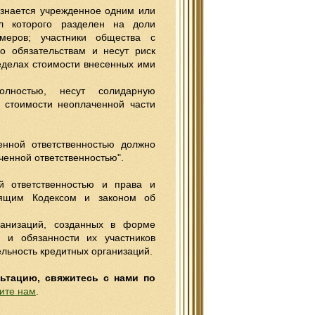
изнается учрежденное одним или
ал которого разделен на доли
меров; участники общества с
о обязательствам и несут риск
ределах стоимости внесенных ими
лностью, несут солидарную
х стоимости неоплаченной части
нной ответственностью должно
ченной ответственностью".
й ответственностью и права и
тоящим Кодексом и законом об
ганизаций, созданных в форме
а и обязанности их участников
льность кредитных организаций.
льтацию, свяжитесь с нами по
ите нам
.