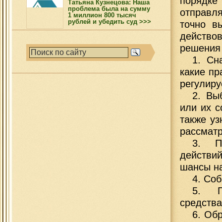
порядк
Татьяна Кузнецова: Наша
проблема была на сумму
отправля
1 миллион 800 тысяч
рублей и убедить суд >>>
точно в
действо
решения
1. Сн
какие п
регулиру
2. Вы
или их с
также уз
рассмат
3. П
действи
шансы на
4. Со
5. П
средства
6. Об