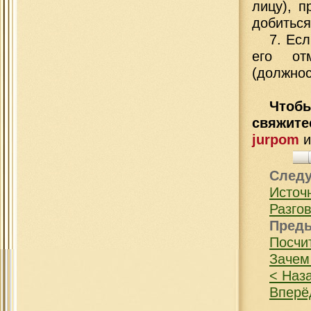
лицу), 
добиться
7. Ес
его от
(должно
Чтобы
свяжит
jurpom
След
Источ
Разго
Пред
Посчи
Зачем
< Наз
Вперё