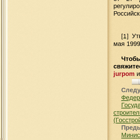
регулиро
Российск
Утв
[1]
мая 1999
Чтобы
свяжит
jurpom
След
Федер
Госуд
строит
(Госстро
Пред
Минис