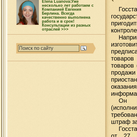
Elena Luanova:Уже
несколько лет работаем с
Госс
Компанией Евгения
Берлина. Всегда
государ
качественно выполнена
работа и в срок!
пригод
Консультации из разных
отраслей >>>
контроле
Напри
изготов
предписа
товаров
товаров 
продажи
приоста
оказания
информа
Он м
(исполн
требован
штраф за
Госст
от 27 