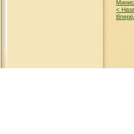
Минис
< Наз
Вперё