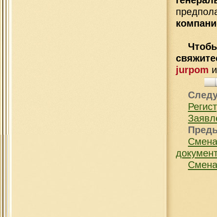
генер
предпо
компани
Чтобы
свяжит
jurpom
След
Регис
Заявл
Пред
Смена
докумен
Смена