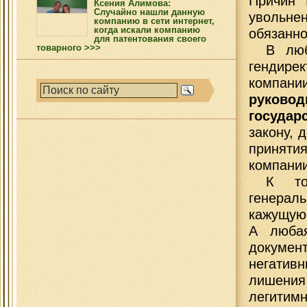
Причин 
Ксения Алимова:
Случайно нашли данную
увольне
компанию в сети интернет,
когда искали компанию
обязанно
для патентования своего
товарного >>>
В люб
гендире
компан
руково
государ
закону, 
приняти
компании
К то
генерал
кажущую
А любая
докумен
негатив
лишени
легитимн