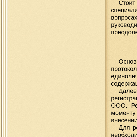
Стои
специал
вопрос
руково
преодоле
Основ
проток
единоли
содержа
Дале
регистр
ООО. Ре
моменту
внесении
Для р
необходи