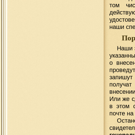
том чис
действу
удостов
наши спе
Пор
Наши 
указанны
о внесе
проведу
запишут
получат
внесени
Или же с
в этом 
почте на
Остан
свидете