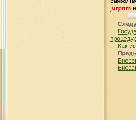
свяжит
jurpom
След
Госу
процеду
Как и
Пред
Внесе
Внесе