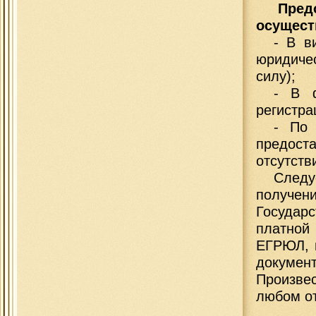
Пред
осущест
- В в
юридиче
силу);
- В ф
регистра
- По 
предост
отсутств
След
получе
Государ
платной 
ЕГРЮЛ, 
документ
Произве
любом о