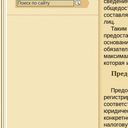
сведе
общедо
составл
лиц.
Таки
предост
основан
обязате
максима
которая 
Пред
Предо
регист
соответ
юридиче
конкрет
налогову