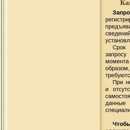
Ка
Запр
регист
предъяв
сведен
установл
Срок 
запросу
момента 
образом
требуютс
При н
и отсут
самосто
данны
специали
Чтобы